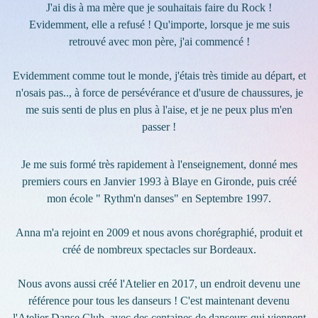
J'ai dis à ma mère que je souhaitais faire du Rock !
Evidemment, elle a refusé ! Qu'importe, lorsque je me suis
retrouvé avec mon père, j'ai commencé !
Evidemment comme tout le monde, j'étais très timide au départ, et
n'osais pas.., à force de persévérance et d'usure de chaussures, je
me suis senti de plus en plus à l'aise, et je ne peux plus m'en
passer !
Je me suis formé très rapidement à l'enseignement, donné mes
premiers cours en Janvier 1993 à Blaye en Gironde, puis créé
mon école " Rythm'n danses" en Septembre 1997.
Anna m'a rejoint en 2009 et nous avons chorégraphié, produit et
créé de nombreux spectacles sur Bordeaux.
Nous avons aussi créé l'Atelier en 2017, un endroit devenu une
référence pour tous les danseurs ! C'est maintenant devenu
l'Atelier Danse Club, avec des centaines de danseurs qui viennent