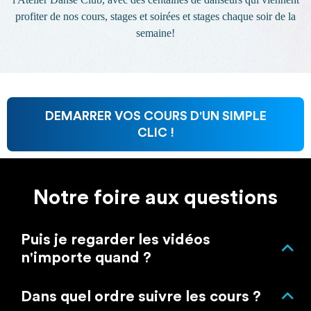
profiter de nos cours, stages et soirées et stages chaque soir de la
semaine!
DEMARRER VOS COURS D'UN SIMPLE
CLIC !
Notre foire aux questions
Puis je regarder les vidéos
n'importe quand ?
Oui, Vous avez accès à notre site autant de fois que
Dans quel ordre suivre les cours ?
vous voulez depuis un ordinateur, une tablette ou un