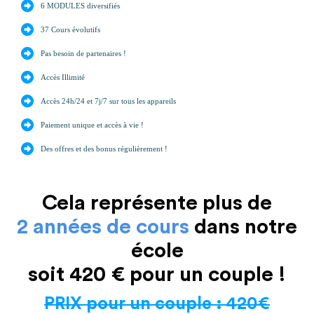
6 MODULES diversifiés
37 Cours évolutifs
Pas besoin de partenaires !
Accès Illimité
Accès 24h/24 et 7j/7 sur tous les appareils
Paiement unique et accès à vie !
Des offres et des bonus régulièrement !
Cela représente plus de
2 années de cours
dans notre
école
soit 420 € pour un couple !
PRIX pour un couple : 420€