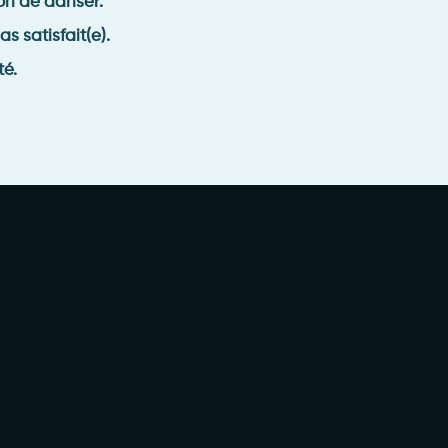
n de danser.
s satisfait(e).
té.