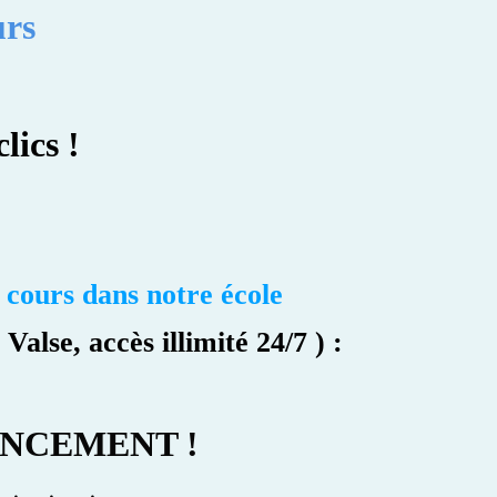
urs
lics !
 cours dans notre école
alse, accès illimité 24/7 ) :
ANCEMENT !