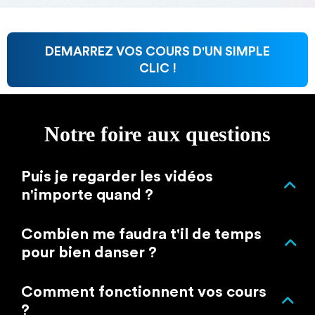
DEMARREZ VOS COURS D'UN SIMPLE
CLIC !
Notre foire aux questions
Puis je regarder les vidéos
n'importe quand ?
Oui, Vous avez accès à notre site autant de fois que
Combien me faudra t'il de temps
vous voulez depuis un ordinateur, une tablette ou un
pour bien danser ?
téléphone ! Vous pouvez même retrouver les vidéos
avant de vous lancer sur la piste ... Plus peur d'oublier !
Tout dépendra de vous ! Plus vous danserez et mettrez
Comment fonctionnent vos cours
en application nos cours, et plus rapidement vous serez
?
à l'aise ! Mais en général, en quelques semaines vous