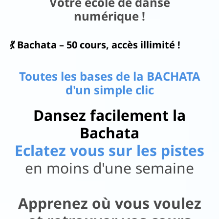
Votre école de danse
numérique !
ac
ks
💃 Bachata – 50 cours, accès illimité !
N
Toutes les bases de la BACHATA
o
d'un simple clic
us
d
Dansez facilement la
éc
Bachata
o
Eclatez vous sur les pistes
u
en moins d'une semaine
vr
ir
Apprenez où vous voulez
..
I