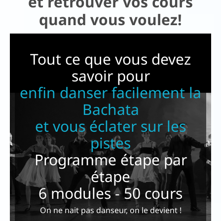
et retrouver vos cours
Con
quand vous voulez!
tac
t
Tout ce que vous devez
savoir pour
enfin danser facilement la
Bachata
i
et vous éclater sur les
pistes
Programme étape par
étape
6 modules - 50 cours
On ne nait pas danseur, on le devient !