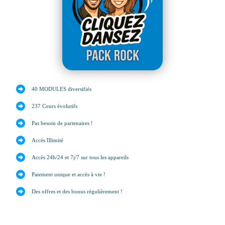
40 MODULES diversifiés
237 Cours évolutifs
Pas besoin de partenaires !
Accès Illimité
Accès 24h/24 et 7j/7 sur tous les appareils
Paiement unique et accès à vie !
Des offres et des bonus régulièrement !