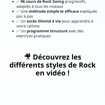
✅
96 cours de Rock Swing
progressifs,
Con
adaptés à tous les niveaux
✅ Une
méthode simple et efficace
expliquée
tac
pas à pas
t
✅ Un
accès illimité à vie
pour apprendre à
votre rythme
✅ Un
programme structuré
avec des
exercices pratiques
i
🎥
Découvrez les
différents styles de Rock
en vidéo !