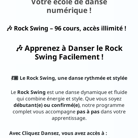
Votre école de danse
numérique !
ac
ks
🎶 Rock Swing – 96 cours, accès illimité !
N
🎶 Apprenez à Danser le Rock
o
Swing Facilement !
us
d
éc
💃🏽 Le Rock Swing, une danse rythmée et stylée
o
Le
Rock Swing
est une danse dynamique et fluide
u
qui combine énergie et style. Que vous soyez
débutant(e) ou confirmé(e)
, notre programme
vr
complet vous accompagne
pas à pas
dans votre
ir
apprentissage.
..
I
Avec Cliquez Dansez, vous avez accès à :