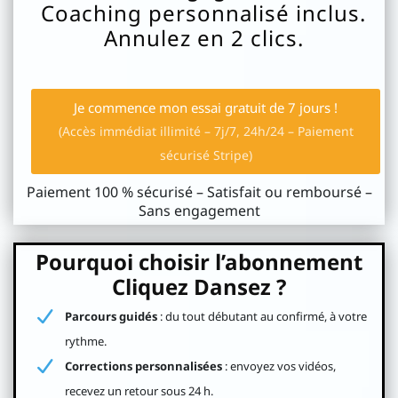
Coaching personnalisé inclus.
ac
Annulez en 2 clics.
ks
Je commence mon essai gratuit de 7 jours !
N
(Accès immédiat illimité – 7j/7, 24h/24 – Paiement
o
sécurisé Stripe)
us
Paiement 100 % sécurisé – Satisfait ou remboursé –
d
Sans engagement
éc
o
Pourquoi choisir l’abonnement
u
Cliquez Dansez ?
vr
Parcours guidés
: du tout débutant au confirmé, à votre
ir
rythme.
..
Corrections personnalisées
: envoyez vos vidéos,
I
recevez un retour sous 24 h.