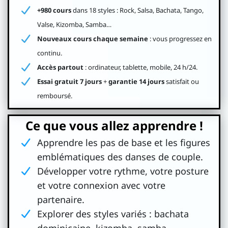
+980 cours
dans 18 styles : Rock, Salsa, Bachata, Tango,
Con
Valse, Kizomba, Samba…
tac
Nouveaux cours chaque semaine
: vous progressez en
t
continu.
Accès partout
: ordinateur, tablette, mobile, 24 h/24.
Essai gratuit 7 jours
+
garantie 14 jours
satisfait ou
remboursé.
i
Ce que vous allez apprendre !
Apprendre les pas de base et les figures
emblématiques des danses de couple.
Développer votre rythme, votre posture
et votre connexion avec votre
partenaire.
Explorer des styles variés : bachata