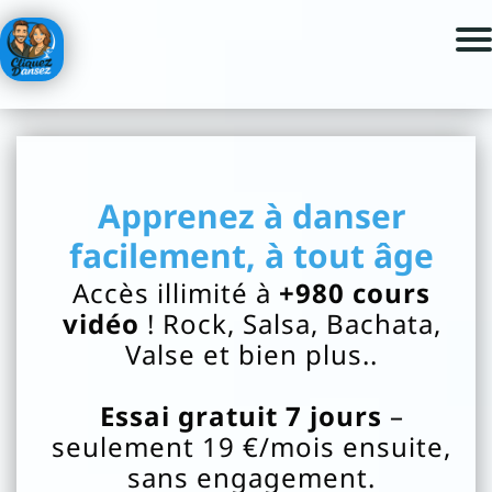
Acc
ueil
N
i
Apprenez à danser
os
facilement, à tout âge
C
o
Accès illimité à
+980 cours
ur
vidéo
! Rock, Salsa, Bachata,
Valse et bien plus..
s
Essai gratuit 7 jours
–
N
seulement 19 €/mois ensuite,
os
sans engagement.
P