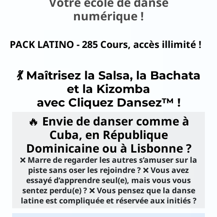
Votre école de danse
numérique !
ac
ks
PACK LATINO - 285 Cours, accès illimité !
N
💃 Maîtrisez la Salsa, la Bachata
o
et la Kizomba
us
avec Cliquez Dansez™ !
d
🔥
Envie de danser comme à
éc
Cuba, en République
o
Dominicaine ou à Lisbonne ?
u
❌
Marre de regarder les autres s’amuser sur la
vr
piste sans oser les rejoindre ?
❌
Vous avez
essayé d’apprendre seul(e), mais vous vous
ir
sentez perdu(e) ?
❌
Vous pensez que la danse
..
latine est compliquée et réservée aux initiés ?
I