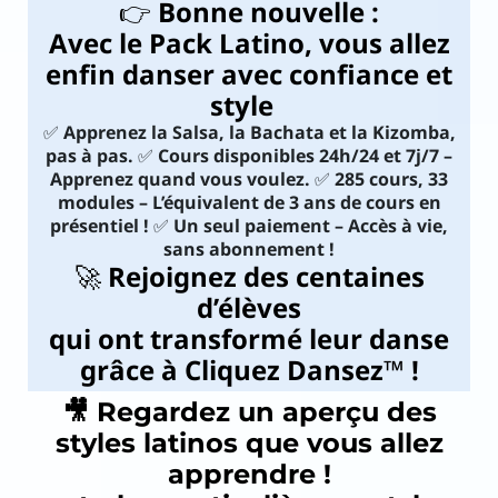
👉
Bonne nouvelle :
Con
Avec le Pack Latino, vous allez
tac
enfin danser avec confiance et
style
!
t
✅
Apprenez la Salsa, la Bachata et la Kizomba,
pas à pas.
✅
Cours disponibles 24h/24 et 7j/7 –
Apprenez quand vous voulez.
✅
285 cours, 33
modules – L’équivalent de 3 ans de cours en
présentiel !
✅
Un seul paiement – Accès à vie,
sans abonnement !
i
🚀
Rejoignez des centaines
d’élèves
qui ont transformé leur danse
grâce à Cliquez Dansez™ !
🎥 Regardez un aperçu des
styles latinos que vous allez
apprendre !