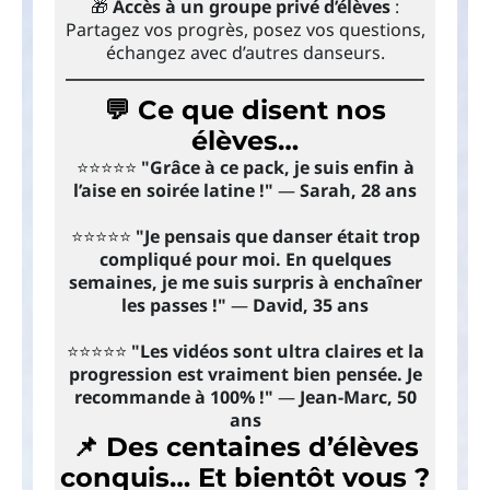
🎁
Accès à un groupe privé d’élèves
:
Partagez vos progrès, posez vos questions,
échangez avec d’autres danseurs.
💬 Ce que disent nos
élèves…
⭐️⭐️⭐️⭐️⭐️
"Grâce à ce pack, je suis enfin à
l’aise en soirée latine !"
—
Sarah, 28 ans
⭐️⭐️⭐️⭐️⭐️
"Je pensais que danser était trop
compliqué pour moi. En quelques
semaines, je me suis surpris à enchaîner
les passes !"
—
David, 35 ans
⭐️⭐️⭐️⭐️⭐️
"Les vidéos sont ultra claires et la
progression est vraiment bien pensée. Je
recommande à 100% !"
—
Jean-Marc, 50
ans
📌
Des centaines d’élèves
conquis… Et bientôt vous ?