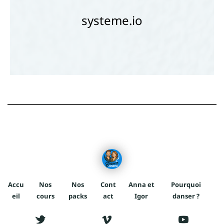
systeme.io
Titre
Accu
Nos
Nos
Cont
Anna et
Pourquoi
eil
cours
packs
act
Igor
danser ?