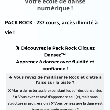
Votre école de danse
numérique !
ac
ks
PACK ROCK - 237 cours, accès illimité à
N
vie !
o
us
🕺 Découvrez le Pack Rock Cliquez
d
Dansez™
éc
Apprenez à danser avec fluidité et
confiance !
o
u
🔥
Vous rêvez de maîtriser le Rock et d’être à
l’aise sur la piste ?
vr
❌
Marre de rester assis(e) pendant les soirées dansantes
ir
?
❌
Vous avez essayé d’apprendre seul(e), mais sans
..
I
structure ni progression ?
❌
Vous pensez que la danse est
trop compliquée pour vous ?