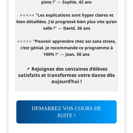
piste !"
—
Sophie, 42 ans
⭐️⭐️⭐️⭐️⭐️
"Les explications sont hyper claires et
bien détaillées. J’ai progressé bien plus vite qu’en
salle !"
—
David, 36 ans
⭐️⭐️⭐️⭐️⭐️
"Pouvoir apprendre chez soi sans stress,
c’est génial. Je recommande ce programme à
100% !"
—
Jean, 50 ans
📌
Rejoignez des centaines d’élèves
satisfaits et transformez votre danse dès
aujourd’hui !
DEMARREZ VOS COURS DE
SUITE !