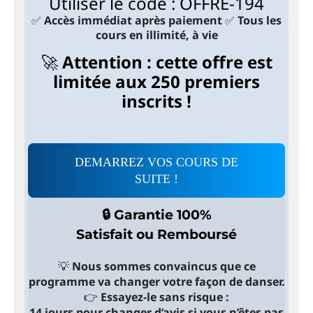
Utiliser le code : OFFRE-194
✅
Accès immédiat après paiement
✅
Tous les
cours en illimité, à vie
🚀
Attention : cette offre est
limitée aux 250 premiers
inscrits !
DEMARREZ VOS COURS DE
SUITE !
🔒 Garantie 100%
Satisfait ou Remboursé
💡
Nous sommes convaincus que ce
programme va changer votre façon de danser.
👉
Essayez-le sans risque :
14 jours pour changer d’avis si vous n’êtes pas