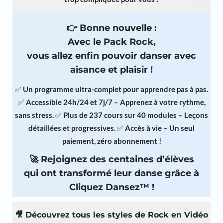
Con
👉 Bonne nouvelle :
tac
Avec le Pack Rock,
t
vous allez enfin pouvoir danser avec
aisance et plaisir !
✅
Un programme ultra-complet pour apprendre pas à pas.
✅
Accessible 24h/24 et 7j/7 – Apprenez à votre rythme,
i
sans stress.
✅
Plus de 237 cours sur 40 modules – Leçons
détaillées et progressives.
✅
Accès à vie – Un seul
paiement, zéro abonnement !
🚀
Rejoignez des centaines d’élèves
qui ont transformé leur danse grâce à
Cliquez Dansez™ !
🎥 Découvrez tous les styles de Rock en Vidéo