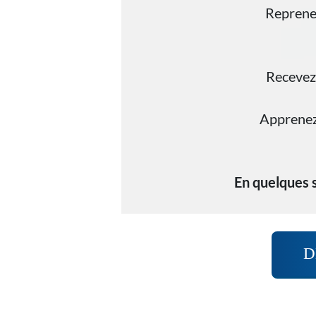
Reprenez
Recevez 
Apprenez 
En quelques s
D