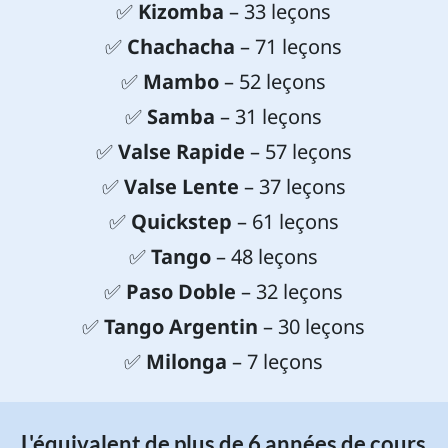
✅
Kizomba
– 33 leçons
✅
Chachacha
– 71 leçons
✅
Mambo
– 52 leçons
✅
Samba
– 31 leçons
✅
Valse Rapide
– 57 leçons
✅
Valse Lente
– 37 leçons
✅
Quickstep
– 61 leçons
✅
Tango
– 48 leçons
✅
Paso Doble
– 32 leçons
✅
Tango Argentin
– 30 leçons
✅
Milonga
– 7 leçons
L'équivalent de plus de 6 années de cours