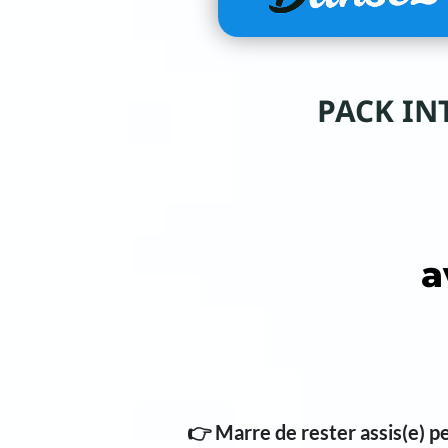
PACK INTE
a
👉
Marre de rester assis(e) p