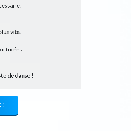
cessaire.
lus vite.
ructurées.
ste de danse !
 !