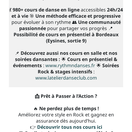
💃
980+ cours de danse en ligne
accessibles
24h/24
et à vie
🎯
Une méthode efficace et progressive
pour évoluer à son rythme 👥
Une communauté
passionnée
pour partager vos progrès 📍
Possibilité de cours en présentiel à Bordeaux
(Eysines, sortie 9)
📌
Découvrez aussi nos cours en salle et nos
soirées dansantes :
🌟
Cours en présentiel &
événements
:
www.rythmndanses.fr
🌟
Soirées
Rock & stages intensifs
:
www.latelierdanseclub.com
📩 Prêt à Passer à l’Action ?
🔥
Ne perdez plus de temps !
Améliorez votre style en Rock et gagnez en
assurance dès aujourd’hui.
👉
Découvrir tous nos cours ici