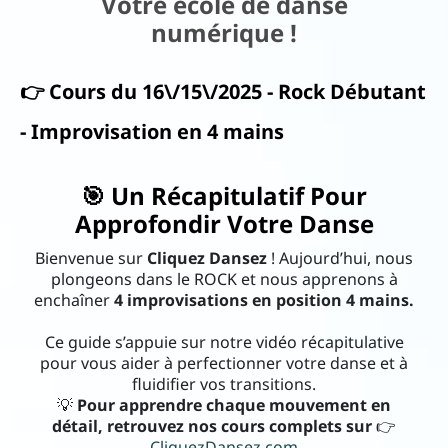
Votre école de danse
numérique !
ac
ks
👉 Cours du 16\/15\/2025 - Rock Débutant
N
- Improvisation en 4 mains
o
us
🎯 Un Récapitulatif Pour
Approfondir Votre Danse
d
éc
Bienvenue sur
Cliquez Dansez
! Aujourd’hui, nous
plongeons dans le ROCK et nous apprenons à
o
enchaîner
4 improvisations en position 4 mains.
u
Ce guide s’appuie sur notre vidéo récapitulative
vr
pour vous aider à perfectionner votre danse et à
ir
fluidifier vos transitions.
💡
Pour apprendre chaque mouvement en
..
I
détail, retrouvez nos cours complets sur
👉
CliquezDansez.com