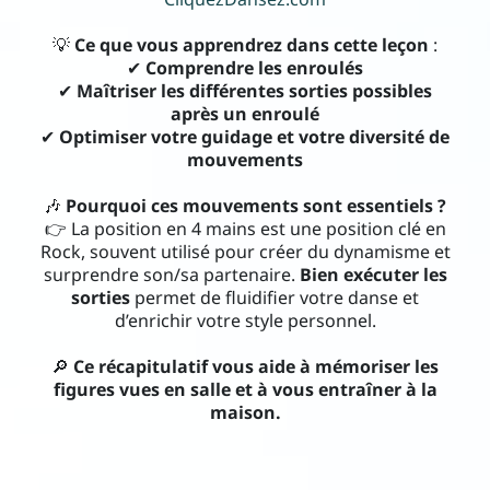
Con
💡
Ce que vous apprendrez dans cette leçon
:
tac
✔
Comprendre les enroulés
✔
Maîtriser les différentes sorties possibles
t
après un enroulé
✔
Optimiser votre guidage et votre diversité de
mouvements
🎶
Pourquoi ces mouvements sont essentiels ?
👉 La position en 4 mains est une position clé en
i
Rock, souvent utilisé pour créer du dynamisme et
surprendre son/sa partenaire.
Bien exécuter les
sorties
permet de fluidifier votre danse et
d’enrichir votre style personnel.
🔎
Ce récapitulatif vous aide à mémoriser les
figures vues en salle et à vous entraîner à la
maison.