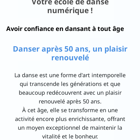
Votre école de danse
numérique !
ac
ks
Avoir confiance en dansant à tout âge
N
Danser après 50 ans, un plaisir
o
renouvelé
us
d
La danse est une forme d'art intemporelle
éc
qui transcende les générations et que
o
beaucoup redécouvrent avec un plaisir
u
renouvelé après 50 ans.
vr
À cet âge, elle se transforme en une
activité encore plus enrichissante, offrant
ir
un moyen exceptionnel de maintenir la
..
I
vitalité et le bonheur.