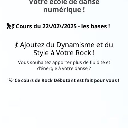
Votre école de danse
numérique !
ac
ks
🕺💃 Cours du 22\/02\/2025 - les bases !
N
💃 Ajoutez du Dynamisme et du
o
Style à Votre Rock !
us
Vous souhaitez apporter plus de fluidité et
d
d’énergie à votre danse ?
éc
💡
Ce cours de Rock Débutant est fait pour vous !
o
u
vr
ir
..
I