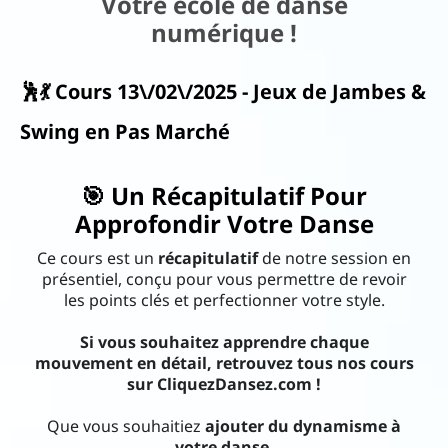
Votre école de danse
numérique !
ac
ks
🕺💃 Cours 13\/02\/2025 - Jeux de Jambes &
N
Swing en Pas Marché
o
us
🎯 Un Récapitulatif Pour
Approfondir Votre Danse
d
éc
Ce cours est un
récapitulatif
de notre session en
présentiel, conçu pour vous permettre de revoir
o
les points clés et perfectionner votre style.
u
Si vous souhaitez apprendre chaque
vr
mouvement en détail, retrouvez tous nos cours
ir
sur CliquezDansez.com !
..
I
Que vous souhaitiez
ajouter du dynamisme à
votre danse,