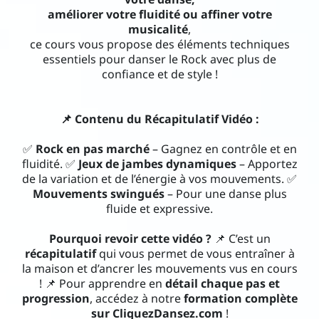
améliorer votre fluidité ou affiner votre
Con
musicalité
,
tac
ce cours vous propose des éléments techniques
essentiels pour danser le Rock avec plus de
t
confiance et de style !
📌 Contenu du Récapitulatif Vidéo :
✅
Rock en pas marché
– Gagnez en contrôle et en
i
fluidité. ✅
Jeux de jambes dynamiques
– Apportez
de la variation et de l’énergie à vos mouvements. ✅
Mouvements swingués
– Pour une danse plus
fluide et expressive.
Pourquoi revoir cette vidéo ?
📌 C’est un
récapitulatif
qui vous permet de vous entraîner à
la maison et d’ancrer les mouvements vus en cours
! 📌 Pour apprendre en
détail chaque pas et
progression
, accédez à notre
formation complète
sur CliquezDansez.com
!