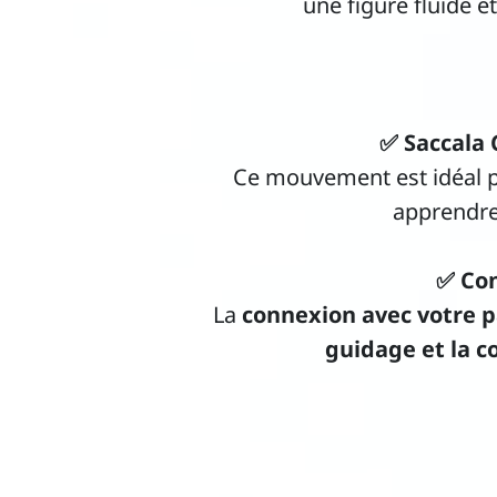
une figure fluide e
✅ Saccala 
Ce mouvement est idéal po
apprendre,
✅ Con
La
connexion avec votre p
guidage et la 