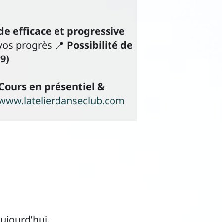
e efficace et progressive
vos progrès 📍
Possibilité de
9)
Cours en présentiel &
www.latelierdanseclub.com
ujourd’hui.