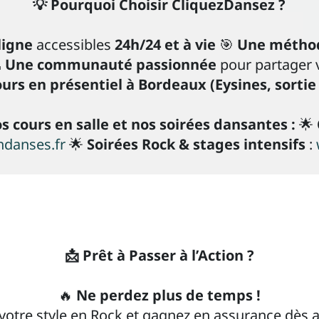
💡 Pourquoi Choisir CliquezDansez ?
ligne
accessibles
24h/24 et à vie
🎯
Une méthod

Une communauté passionnée
pour partager 
ours en présentiel à Bordeaux (Eysines, sortie 
s cours en salle et nos soirées dansantes :
🌟
danses.fr
🌟
Soirées Rock & stages intensifs
:
📩 Prêt à Passer à l’Action ?
🔥
Ne perdez plus de temps !
votre style en Rock et gagnez en assurance dès a